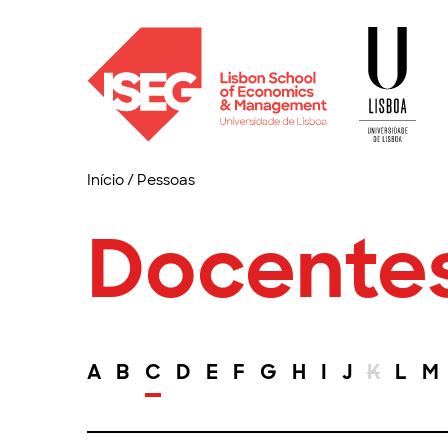
Início
/
Pessoas
Docente
A
B
C
D
E
F
G
H
I
J
K
L
M