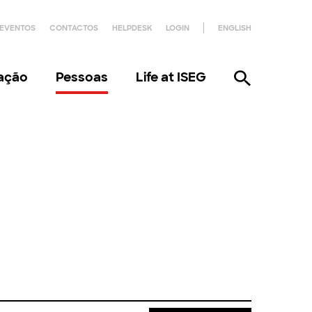
EVENTOS
CONTACTOS
HELPDESK
LOGIN
ENGLISH
gação
Pessoas
Life at ISEG