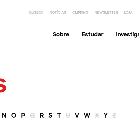
ULISBOA
NOTÍCIAS
CLIPPING
NEWSLETTER
LOJA
Sobre
Estudar
Investi
s
N
O
P
Q
R
S
T
U
V
W
X
Y
Z