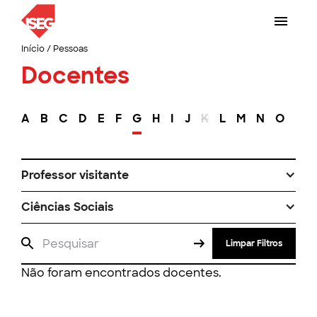
Início
/
Pessoas
Docentes
A
B
C
D
E
F
G
H
I
J
K
L
M
N
O
P
Professor visitante
Ciências Sociais
Limpar Filtros
Não foram encontrados docentes.