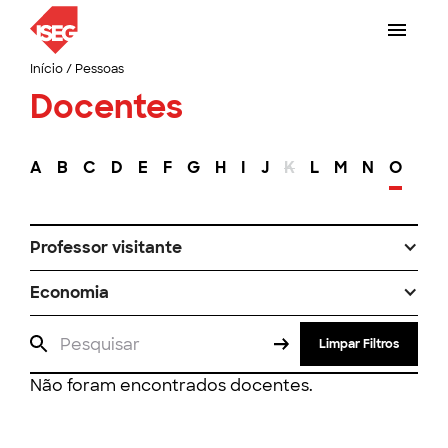
Início
/
Pessoas
Docentes
A
B
C
D
E
F
G
H
I
J
K
L
M
N
O
P
Professor visitante
Economia
Limpar Filtros
Não foram encontrados docentes.