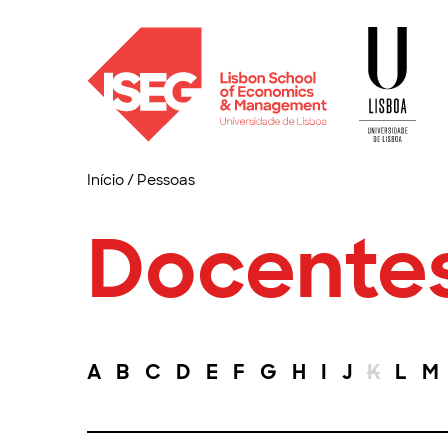
Início
/
Pessoas
Docente
A
B
C
D
E
F
G
H
I
J
K
L
M