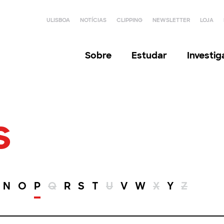
ULISBOA
NOTÍCIAS
CLIPPING
NEWSLETTER
LOJA
Sobre
Estudar
Investi
s
N
O
P
Q
R
S
T
U
V
W
X
Y
Z