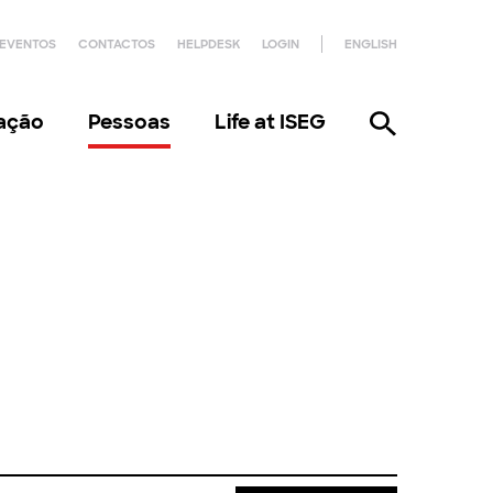
EVENTOS
CONTACTOS
HELPDESK
LOGIN
ENGLISH
gação
Pessoas
Life at ISEG