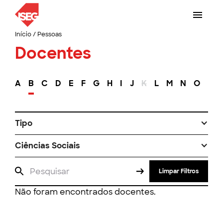
Início
/
Pessoas
Docentes
A
B
C
D
E
F
G
H
I
J
K
L
M
N
O
P
Tipo
Ciências Sociais
Limpar Filtros
Não foram encontrados docentes.