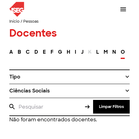
Início
/
Pessoas
Docentes
A
B
C
D
E
F
G
H
I
J
K
L
M
N
O
P
Tipo
Ciências Sociais
Limpar Filtros
Não foram encontrados docentes.