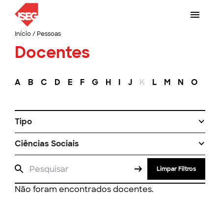
Início
/
Pessoas
Docentes
A
B
C
D
E
F
G
H
I
J
K
L
M
N
O
P
Tipo
Ciências Sociais
Limpar Filtros
Não foram encontrados docentes.