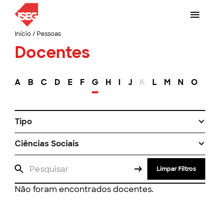
Início
/
Pessoas
Docentes
A
B
C
D
E
F
G
H
I
J
K
L
M
N
O
P
Tipo
Ciências Sociais
Limpar Filtros
Não foram encontrados docentes.