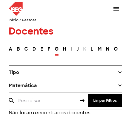
Início
/
Pessoas
Docentes
A
B
C
D
E
F
G
H
I
J
K
L
M
N
O
P
Tipo
Matemática
Limpar Filtros
Não foram encontrados docentes.