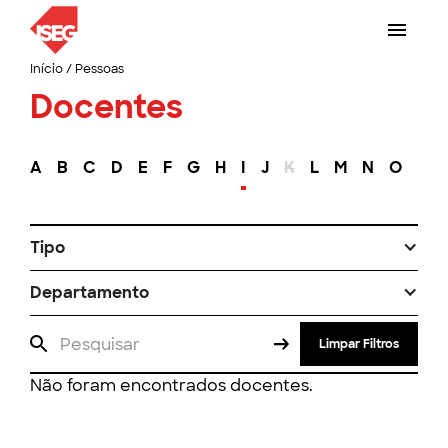
Início
/
Pessoas
Docentes
A
B
C
D
E
F
G
H
I
J
K
L
M
N
O
P
Tipo
Departamento
Limpar Filtros
Não foram encontrados docentes.