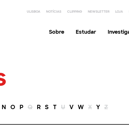
ULISBOA
NOTÍCIAS
CLIPPING
NEWSLETTER
LOJA
Sobre
Estudar
Investi
s
N
O
P
Q
R
S
T
U
V
W
X
Y
Z