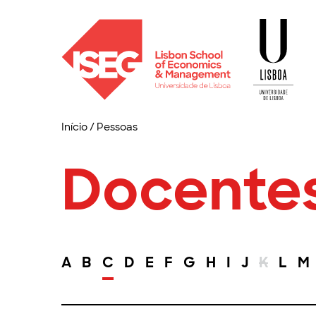
Início
/
Pessoas
Docente
A
B
C
D
E
F
G
H
I
J
K
L
M