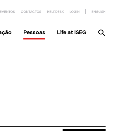
EVENTOS
CONTACTOS
HELPDESK
LOGIN
ENGLISH
gação
Pessoas
Life at ISEG