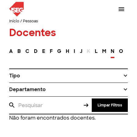
Início
/
Pessoas
Docentes
A
B
C
D
E
F
G
H
I
J
K
L
M
N
O
P
Tipo
Departamento
Limpar Filtros
Não foram encontrados docentes.