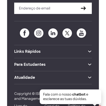
Links Rápidos
Para Estudantes
Atualidade
Copyright © ISEG Lisbon School of Economics
Fala com o nosso
chatbot
e
and Management 2026
esclarece as tuas dúvidas.