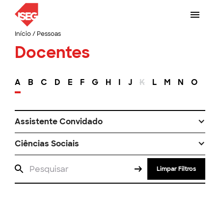
Início
/
Pessoas
Docentes
A
B
C
D
E
F
G
H
I
J
K
L
M
N
O
P
Assistente Convidado
Ciências Sociais
Limpar Filtros