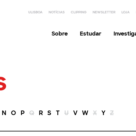
ULISBOA
NOTÍCIAS
CLIPPING
NEWSLETTER
LOJA
Sobre
Estudar
Investi
s
N
O
P
Q
R
S
T
U
V
W
X
Y
Z