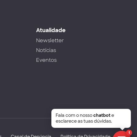
s
Atualidade
Newsletter
Notícias
Eventos
Fala com o nosso
chatbot
e
esclarece as tuas dúvidas.
1
s
Canal de Denúncia
Política de Privacidade