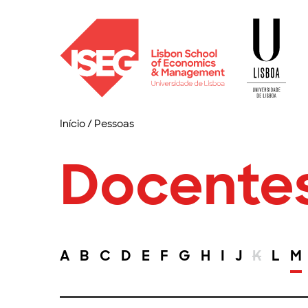
Início
/
Pessoas
Docente
A
B
C
D
E
F
G
H
I
J
K
L
M