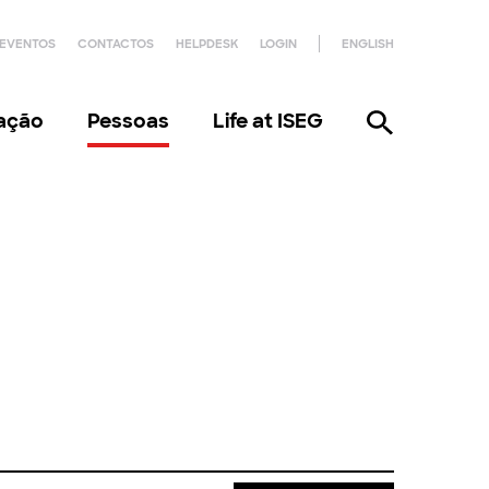
EVENTOS
CONTACTOS
HELPDESK
LOGIN
ENGLISH
gação
Pessoas
Life at ISEG