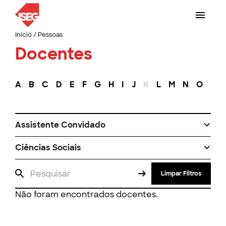
Início
/
Pessoas
Docentes
A
B
C
D
E
F
G
H
I
J
K
L
M
N
O
P
Assistente Convidado
Ciências Sociais
Limpar Filtros
Não foram encontrados docentes.