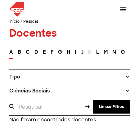
Início
/
Pessoas
Docentes
A
B
C
D
E
F
G
H
I
J
K
L
M
N
O
P
Tipo
Ciências Sociais
Limpar Filtros
Não foram encontrados docentes.