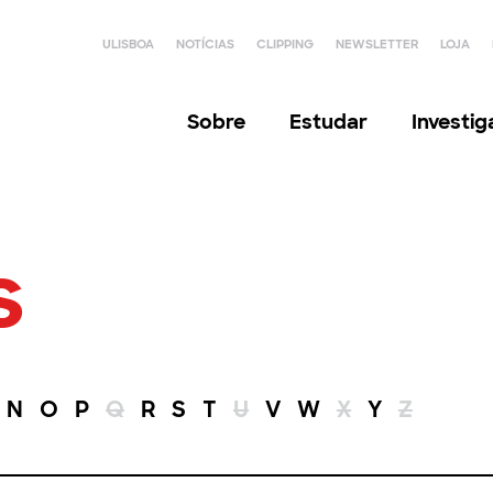
ULISBOA
NOTÍCIAS
CLIPPING
NEWSLETTER
LOJA
Sobre
Estudar
Investi
s
N
O
P
Q
R
S
T
U
V
W
X
Y
Z