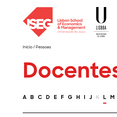
Início
/
Pessoas
Docente
A
B
C
D
E
F
G
H
I
J
K
L
M