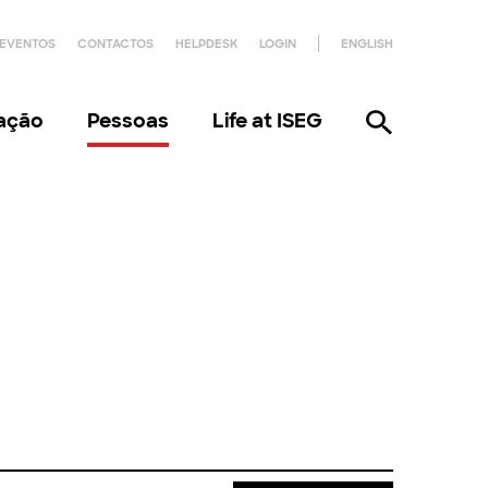
EVENTOS
CONTACTOS
HELPDESK
LOGIN
ENGLISH
gação
Pessoas
Life at ISEG