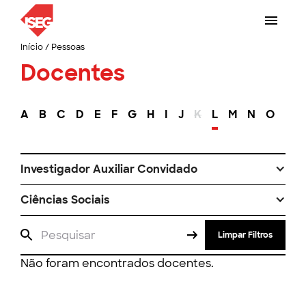
Início
/
Pessoas
Docentes
A
B
C
D
E
F
G
H
I
J
K
L
M
N
O
P
Investigador Auxiliar Convidado
Ciências Sociais
Limpar Filtros
Não foram encontrados docentes.