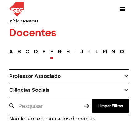
Início
/
Pessoas
Docentes
A
B
C
D
E
F
G
H
I
J
K
L
M
N
O
P
Professor Associado
Ciências Sociais
Limpar Filtros
Não foram encontrados docentes.