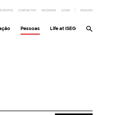
EVENTOS
CONTACTOS
HELPDESK
LOGIN
ENGLISH
gação
Pessoas
Life at ISEG