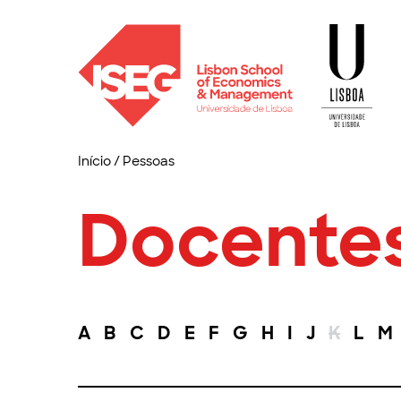
Início
/
Pessoas
Docente
A
B
C
D
E
F
G
H
I
J
K
L
M