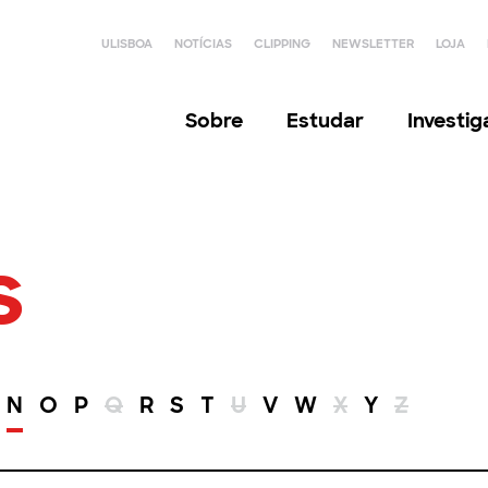
ULISBOA
NOTÍCIAS
CLIPPING
NEWSLETTER
LOJA
Sobre
Estudar
Investi
s
N
O
P
Q
R
S
T
U
V
W
X
Y
Z