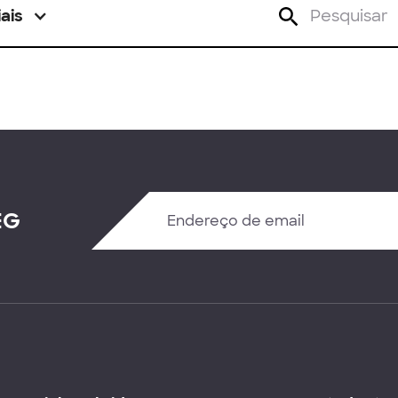
ais
EG