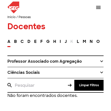
Início
/
Pessoas
Docentes
A
B
C
D
E
F
G
H
I
J
K
L
M
N
O
P
Professor Associado com Agregação
Ciências Sociais
Limpar Filtros
Não foram encontrados docentes.