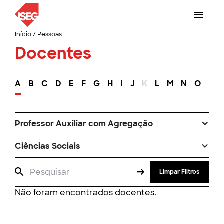
Início
/
Pessoas
Docentes
A
B
C
D
E
F
G
H
I
J
K
L
M
N
O
P
Professor Auxiliar com Agregação
Ciências Sociais
Limpar Filtros
Não foram encontrados docentes.