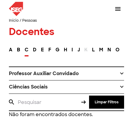
Início
/
Pessoas
Docentes
A
B
C
D
E
F
G
H
I
J
K
L
M
N
O
P
Professor Auxiliar Convidado
Ciências Sociais
Limpar Filtros
Não foram encontrados docentes.