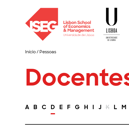
Início
/
Pessoas
Docente
A
B
C
D
E
F
G
H
I
J
K
L
M