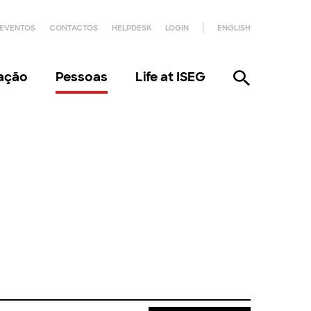
EVENTOS
CONTACTOS
HELPDESK
LOGIN
ENGLISH
gação
Pessoas
Life at ISEG