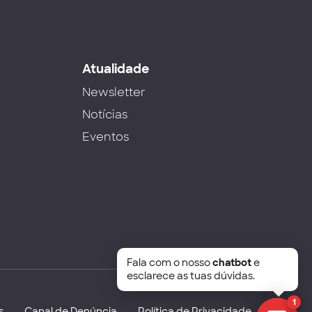
s
Atualidade
Newsletter
Notícias
Eventos
Fala com o nosso
chatbot
e
esclarece as tuas dúvidas.
1
s
Canal de Denúncia
Política de Privacidade