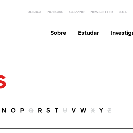
ULISBOA
NOTÍCIAS
CLIPPING
NEWSLETTER
LOJA
Sobre
Estudar
Investi
s
N
O
P
Q
R
S
T
U
V
W
X
Y
Z