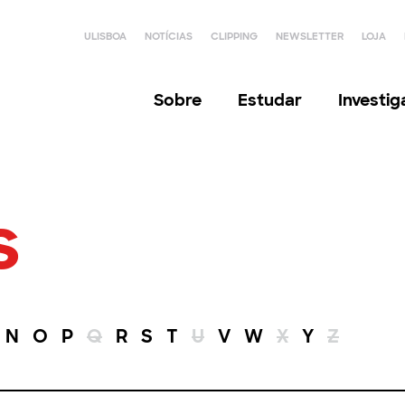
ULISBOA
NOTÍCIAS
CLIPPING
NEWSLETTER
LOJA
Sobre
Estudar
Investi
s
N
O
P
Q
R
S
T
U
V
W
X
Y
Z