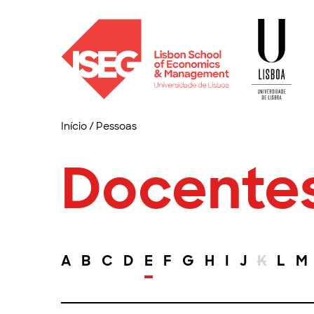
Início
/
Pessoas
Docente
A
B
C
D
E
F
G
H
I
J
K
L
M