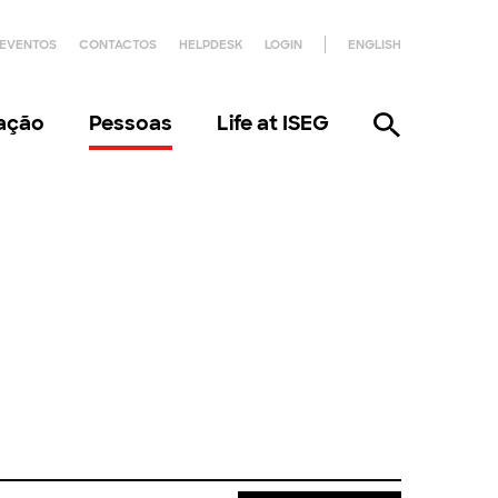
EVENTOS
CONTACTOS
HELPDESK
LOGIN
ENGLISH
gação
Pessoas
Life at ISEG