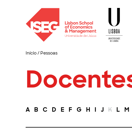
Início
/
Pessoas
Docente
A
B
C
D
E
F
G
H
I
J
K
L
M