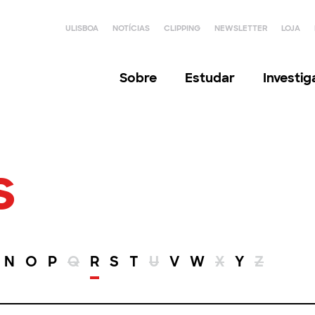
ULISBOA
NOTÍCIAS
CLIPPING
NEWSLETTER
LOJA
Sobre
Estudar
Investi
s
N
O
P
Q
R
S
T
U
V
W
X
Y
Z