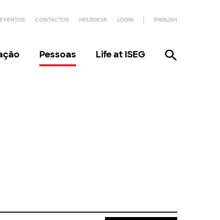
EVENTOS
CONTACTOS
HELPDESK
LOGIN
ENGLISH
gação
Pessoas
Life at ISEG