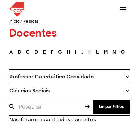
Início
/
Pessoas
Docentes
A
B
C
D
E
F
G
H
I
J
K
L
M
N
O
P
Professor Catedrático Convidado
Ciências Sociais
Limpar Filtros
Não foram encontrados docentes.