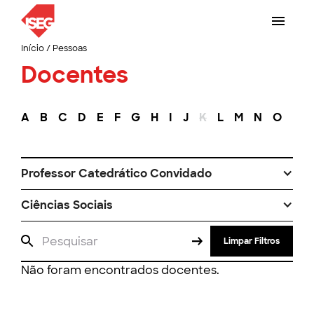
Início
/
Pessoas
Docentes
A
B
C
D
E
F
G
H
I
J
K
L
M
N
O
P
Professor Catedrático Convidado
Ciências Sociais
Limpar Filtros
Não foram encontrados docentes.