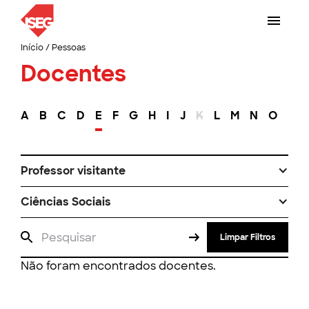
Início
/
Pessoas
Docentes
A
B
C
D
E
F
G
H
I
J
K
L
M
N
O
P
Professor visitante
Ciências Sociais
Limpar Filtros
Não foram encontrados docentes.