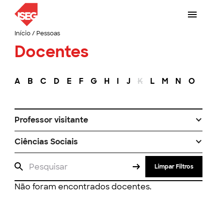
Início
/
Pessoas
Docentes
A
B
C
D
E
F
G
H
I
J
K
L
M
N
O
P
Professor visitante
Ciências Sociais
Limpar Filtros
Não foram encontrados docentes.