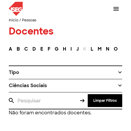
Início
/
Pessoas
Docentes
A
B
C
D
E
F
G
H
I
J
K
L
M
N
O
P
Tipo
Ciências Sociais
Limpar Filtros
Não foram encontrados docentes.