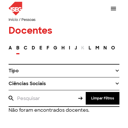
Início
/
Pessoas
Docentes
A
B
C
D
E
F
G
H
I
J
K
L
M
N
O
P
Tipo
Ciências Sociais
Limpar Filtros
Não foram encontrados docentes.