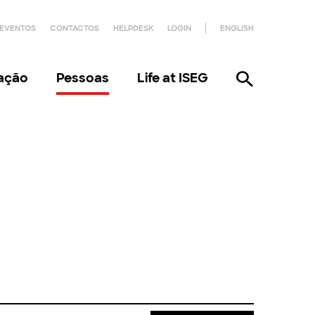
EVENTOS
CONTACTOS
HELPDESK
LOGIN
ENGLISH
gação
Pessoas
Life at ISEG