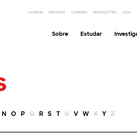
ULISBOA
NOTÍCIAS
CLIPPING
NEWSLETTER
LOJA
Sobre
Estudar
Investi
s
N
O
P
Q
R
S
T
U
V
W
X
Y
Z