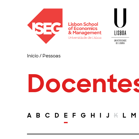
Início
/
Pessoas
Docente
A
B
C
D
E
F
G
H
I
J
K
L
M