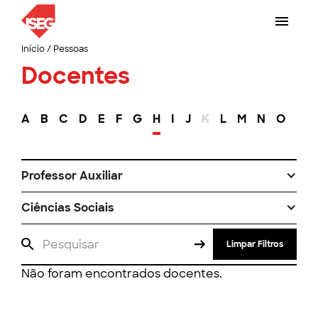
Início
/
Pessoas
Docentes
A
B
C
D
E
F
G
H
I
J
K
L
M
N
O
P
Professor Auxiliar
Ciências Sociais
Limpar Filtros
Não foram encontrados docentes.