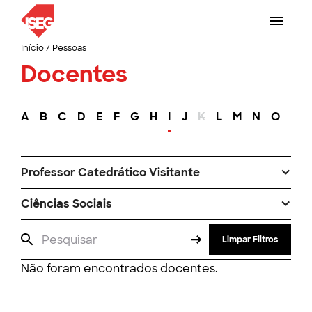
Início
/
Pessoas
Docentes
A
B
C
D
E
F
G
H
I
J
K
L
M
N
O
P
Professor Catedrático Visitante
Ciências Sociais
Limpar Filtros
Não foram encontrados docentes.