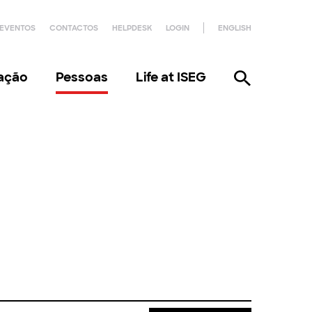
EVENTOS
CONTACTOS
HELPDESK
LOGIN
ENGLISH
gação
Pessoas
Life at ISEG