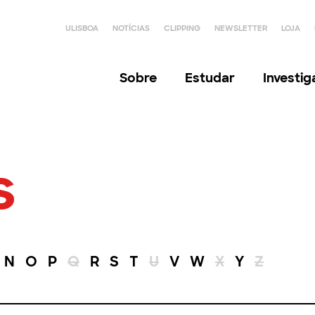
ULISBOA
NOTÍCIAS
CLIPPING
NEWSLETTER
LOJA
Sobre
Estudar
Investi
s
N
O
P
Q
R
S
T
U
V
W
X
Y
Z