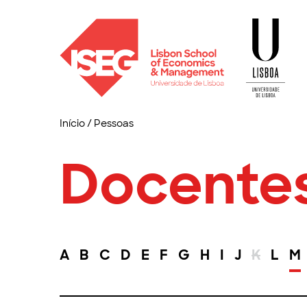
Início
/
Pessoas
Docente
A
B
C
D
E
F
G
H
I
J
K
L
M