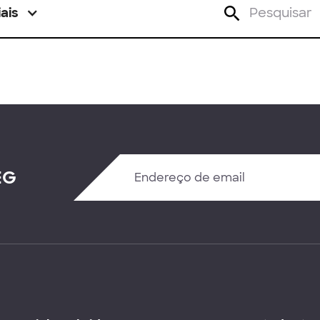
ais
EG