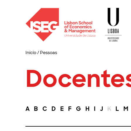
Início
/
Pessoas
Docente
A
B
C
D
E
F
G
H
I
J
K
L
M