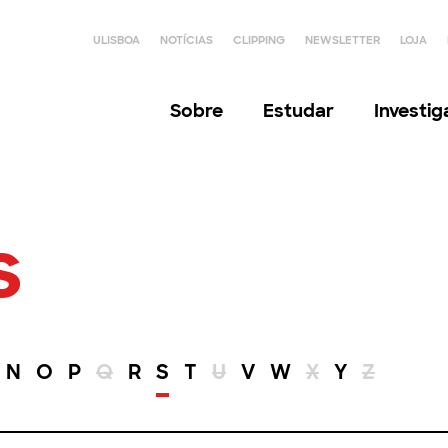
ULISBOA
NOTÍCIAS
CLIPPING
NEWSLETTER
LOJA
Sobre
Estudar
Investi
s
N
O
P
Q
R
S
T
U
V
W
X
Y
Z