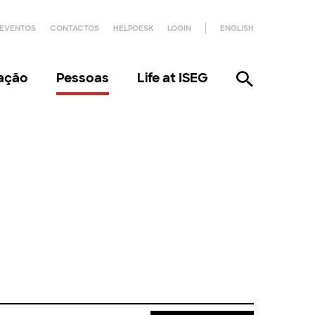
EVENTOS
CONTACTOS
HELPDESK
LOGIN
ENGLISH
gação
Pessoas
Life at ISEG