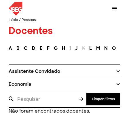
Início
/
Pessoas
Docentes
A
B
C
D
E
F
G
H
I
J
K
L
M
N
O
P
Assistente Convidado
Economia
Limpar Filtros
Não foram encontrados docentes.