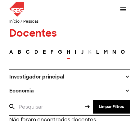
Início
/
Pessoas
Docentes
A
B
C
D
E
F
G
H
I
J
K
L
M
N
O
P
Investigador principal
Economia
Limpar Filtros
Não foram encontrados docentes.