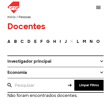
Início
/
Pessoas
Docentes
A
B
C
D
E
F
G
H
I
J
K
L
M
N
O
P
Investigador principal
Economia
Limpar Filtros
Não foram encontrados docentes.