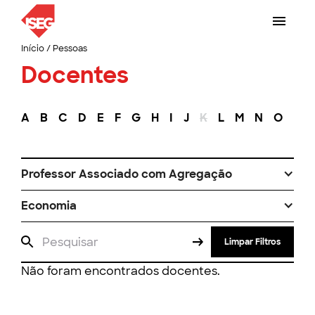
Início
/
Pessoas
Docentes
A
B
C
D
E
F
G
H
I
J
K
L
M
N
O
P
Professor Associado com Agregação
Economia
Limpar Filtros
Não foram encontrados docentes.