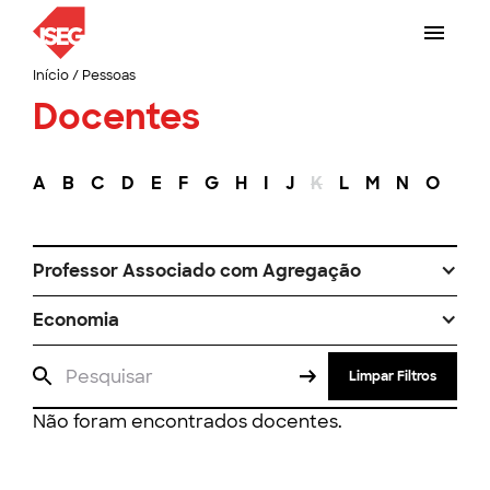
Início
/
Pessoas
Docentes
A
B
C
D
E
F
G
H
I
J
K
L
M
N
O
P
Professor Associado com Agregação
Economia
Limpar Filtros
Não foram encontrados docentes.