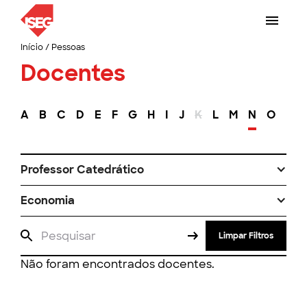
Início
/
Pessoas
Docentes
A
B
C
D
E
F
G
H
I
J
K
L
M
N
O
P
Professor Catedrático
Economia
Limpar Filtros
Não foram encontrados docentes.