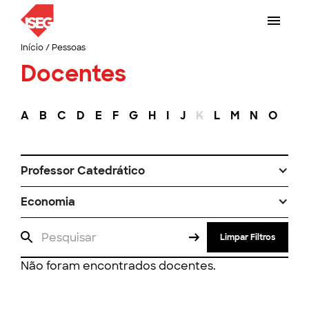
Início
/
Pessoas
Docentes
A
B
C
D
E
F
G
H
I
J
K
L
M
N
O
P
Professor Catedrático
Economia
Limpar Filtros
Não foram encontrados docentes.