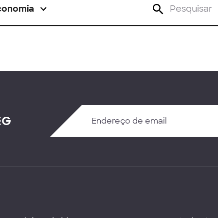
conomia
EG