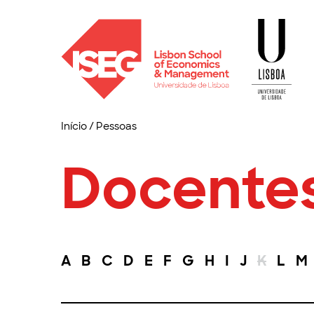
Início
/
Pessoas
Docente
A
B
C
D
E
F
G
H
I
J
K
L
M