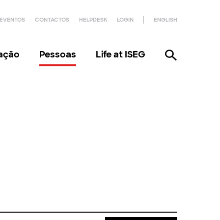
EVENTOS
CONTACTOS
HELPDESK
LOGIN
ENGLISH
gação
Pessoas
Life at ISEG