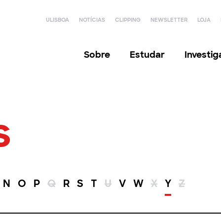
ULISBOA
NOTÍCIAS
CLIPPING
NEWSLETTER
LOJA
Sobre
Estudar
Investi
s
N
O
P
Q
R
S
T
U
V
W
X
Y
Z