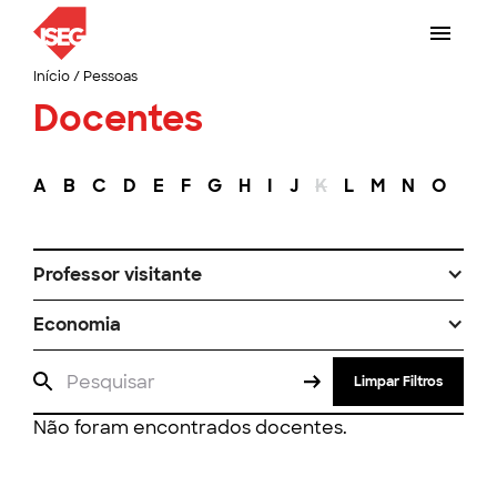
Início
/
Pessoas
Docentes
A
B
C
D
E
F
G
H
I
J
K
L
M
N
O
P
Professor visitante
Economia
Limpar Filtros
Não foram encontrados docentes.