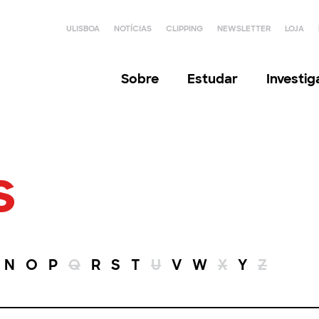
ULISBOA
NOTÍCIAS
CLIPPING
NEWSLETTER
LOJA
Sobre
Estudar
Investi
s
N
O
P
Q
R
S
T
U
V
W
X
Y
Z