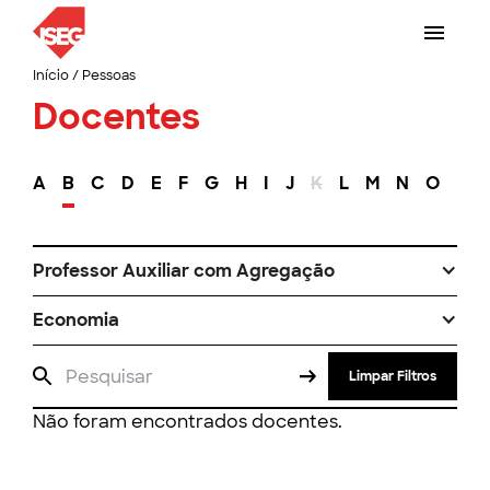
Início
/
Pessoas
Docentes
A
B
C
D
E
F
G
H
I
J
K
L
M
N
O
P
Professor Auxiliar com Agregação
Economia
Limpar Filtros
Não foram encontrados docentes.