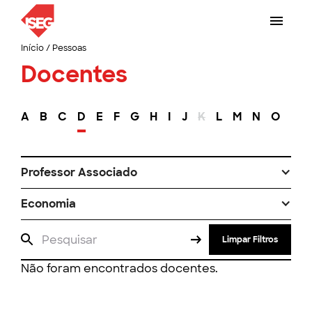
Início
/
Pessoas
Docentes
A
B
C
D
E
F
G
H
I
J
K
L
M
N
O
P
Professor Associado
Economia
Limpar Filtros
Não foram encontrados docentes.