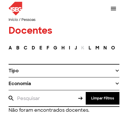
Início
/
Pessoas
Docentes
A
B
C
D
E
F
G
H
I
J
K
L
M
N
O
P
Tipo
Economia
Limpar Filtros
Não foram encontrados docentes.